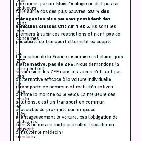
vrais
personnes par an. Mais l’écologie ne doit pas se
pollueurs
faire sur le dos des plus pauvres.
38 % des
ne
ménages les plus pauvres possèdent des
sont
véhicules classés Crit’Air 4 et 5.
Ils sont les
pas
premiers à subir ces restrictions et n’ont pas de
concernés
possibilité de transport alternatif ou adapté.
:
les
La position de la France insoumise est claire :
pas
ZFE
d’alternative, pas de ZFE.
Nous demandons la
n’empêchent
suspension des ZFE dans les zones n’offrant pas
pas
d’alternative efficace à la voiture individuelle
les
(transports en commun et mobilités actives
SUV
comme la marche ou le vélo). La meilleure des
neufs
solutions, c’est un transport en commun
et
accessible de proximité qui remplace
très
avantageusement la voiture, pas l’obligation de
polluants,
faire 3 heures de route pour aller travailler ou
souvent
consulter le médecin !
conduits