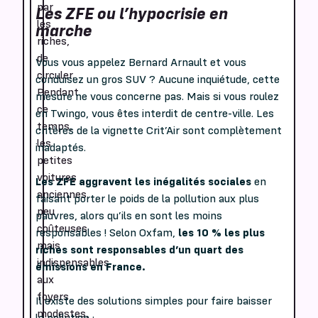
par
Les ZFE ou l’hypocrisie en
les
marche
riches,
de
Vous vous appelez Bernard Arnault et vous
circuler.
conduisez un gros SUV ? Aucune inquiétude, cette
Pendant
mesure ne vous concerne pas. Mais si vous roulez
ce
en Twingo, vous êtes interdit de centre-ville. Les
temps,
critères de la vignette Crit’Air sont complètement
les
inadaptés.
petites
voitures
Les ZFE aggravent les inégalités sociales
en
anciennes,
faisant porter le poids de la pollution aux plus
peu
pauvres, alors qu’ils en sont les moins
coûteuses
responsables ! Selon Oxfam,
les 10 % les plus
mais
riches sont responsables d’un quart des
indispensables
émissions en France.
aux
foyers
Il existe des solutions simples pour faire baisser
modestes,
la pollution :