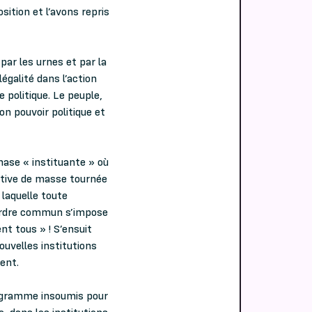
ition et l’avons repris
 par les urnes et par la
llégalité dans l’action
 politique. Le peuple,
son pouvoir politique et
hase « instituante » où
ective de masse tournée
 laquelle toute
d’ordre commun s’impose
ent tous » ! S’ensuit
ouvelles institutions
nent.
rogramme insoumis pour