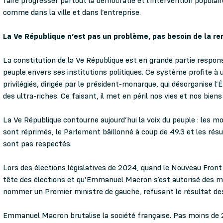
faire progresser partout la démocratie et l’intervention populair
comme dans la ville et dans l’entreprise.
La Ve République n’est pas un problème, pas besoin de la r
La constitution de la Ve République est en grande partie respons
peuple envers ses institutions politiques. Ce système profite à 
privilégiés, dirigée par le président-monarque, qui désorganise l’É
des ultra-riches. Ce faisant, il met en péril nos vies et nos bie
La Ve République contourne aujourd’hui la voix du peuple : les
sont réprimés, le Parlement bâillonné à coup de 49.3 et les résu
sont pas respectés.
Lors des élections législatives de 2024, quand le Nouveau Front 
tête des élections et qu’Emmanuel Macron s’est autorisé des m
nommer un Premier ministre de gauche, refusant le résultat de
Emmanuel Macron brutalise la société française. Pas moins de 24