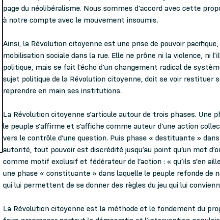
page du néolibéralisme. Nous sommes d’accord avec cette propos
à notre compte avec le mouvement insoumis.
Ainsi, la Révolution citoyenne est une prise de pouvoir pacifique,
mobilisation sociale dans la rue. Elle ne prône ni la violence, ni l’i
politique, mais se fait l’écho d’un changement radical de système
sujet politique de la Révolution citoyenne, doit se voir restituer 
reprendre en main ses institutions.
La Révolution citoyenne s’articule autour de trois phases. Une p
le peuple s’affirme et s’affiche comme auteur d’une action coll
vers le contrôle d’une question. Puis phase « destituante » dans
autorité, tout pouvoir est discrédité jusqu’au point qu’un mot 
comme motif exclusif et fédérateur de l’action : « qu’ils s’en aill
une phase « constituante » dans laquelle le peuple refonde de n
qui lui permettent de se donner des règles du jeu qui lui convien
La Révolution citoyenne est la méthode et le fondement du p