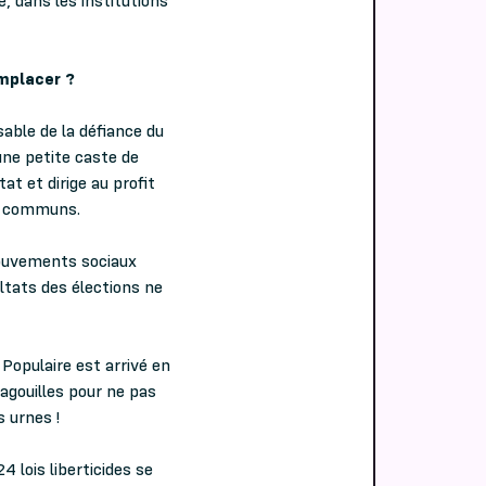
e, dans les institutions
emplacer ?
able de la défiance du
une petite caste de
tat et dirige au profit
ns communs.
 mouvements sociaux
ltats des élections ne
Populaire est arrivé en
agouilles pour ne pas
s urnes !
 lois liberticides se